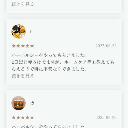
す。特に首肩は常に酷い痛みに悩まされていて整
形、整骨院，整体あらゆる所に行きましたが全く改
善せずほぼ諦めていたのですが一回で驚くほど軽く
なりました。
定期的に続ければ改善されていくかも、と初めて思
n
いました。顔も一回でワントーン明るくなったりほ
うれい線が少し気にならなくなったり等即効性を感
2025-06-22
じる事ができました。続ける価値はあるなと実感し
ハーバルシーをやってもらいました。
ました。
2日ほど赤みはでますが、ホームケア等も教えても
いつも親身に話しを聞いていただきありがたいで
らえるので特に不安なくできました。
す。
毛穴もしまった感じがして良かったです
(Translated by Google)
(Translated by Google)
I opted for an anti-aging treatment course.
I had herbal sea treatment.
I was red for about two days, but I was given
カ
I received a facial and neck/shoulder treatment
instructions on home care so I was able to do it
using the latest equipment. In short, it was
without any worries.
2025-06-22
excellent. I've always suffered from severe neck
I was glad that my pores felt tighter.
ハーバルシーをやってもらいました。
and shoulder pain, and despite visiting