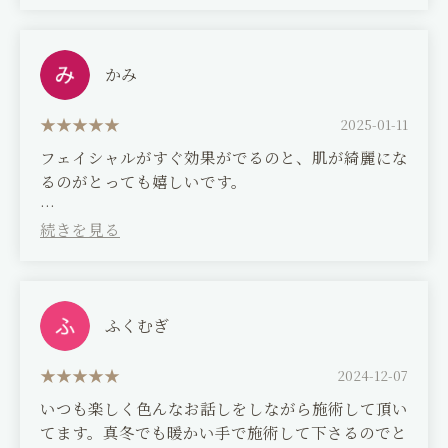
Thank you for always making my skin so
smooth. I'll come again next month.
かみ
2025-01-11
フェイシャルがすぐ効果がでるのと、肌が綺麗にな
るのがとっても嬉しいです。
(Translated by Google)
I'm so happy that the facial treatments show
immediate results and that my skin is becoming
so much clearer.
ふくむぎ
2024-12-07
いつも楽しく色んなお話しをしながら施術して頂い
てます。真冬でも暖かい手で施術して下さるのでと