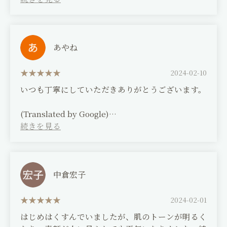
provides such a relaxing and soothing massage.
こにも負けないと思います。一人一人の悩みに寄り
添ってくれるオーナーのお人柄もまた魅力です。
(Translated by Google)
あやね
Kagura is a salon I'm grateful to for not only
taking care of my skin, but also for relaxing my
2024-02-10
mind, resolving my concerns, and leaving me in
いつも丁寧にしていただきありがとうございます。
the best possible condition.
The salon always puts the customer first, and
(Translated by Google)
their friendly, careful treatment is second to
Thank you for your consistently courteous
none. The owner's personality, which is
service.
attentive to each individual customer's
concerns, is also appealing.
中倉宏子
2024-02-01
はじめはくすんでいましたが、肌のトーンが明るく