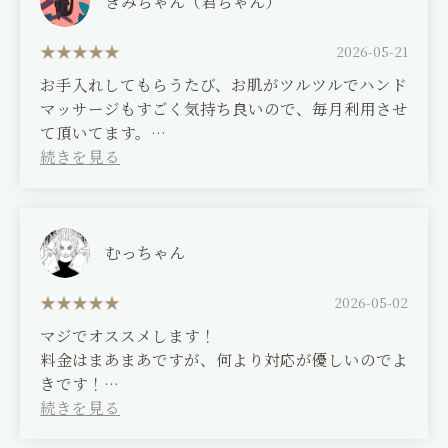
きみちゃん（君ちゃん）
Facial&Este KAGURA
2026-05-21
〒610-0332
お手入れしてもらうたび、お肌がツルツルでハンド
京都府京田辺市興戸町田2
マッサージもすごく気持ち良いので、毎月利用させ
て頂いてます。
0774-26-8387
Facial&Este KAGURA
(Translated by Google)
0774-26-8386
Every time I get a treatment, my skin feels so
神楽整骨院
smooth and the hand massage is incredibly
お問い合わせはこちら
ご予約はこちら
relaxing, so I use their services every month.
むっちゃん
2026-05-02
マジでオススメします！
料金はまあまあですが、何より対応が優しいのでよ
きです！
(Translated by Google)