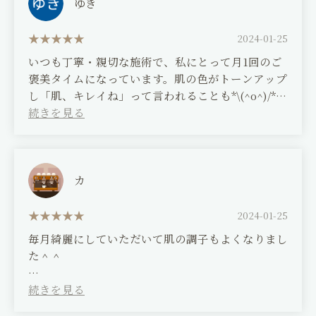
ゆき
(Translated by Google)
Always perform the surgery very carefully.
2024-01-25
thank you.
いつも丁寧・親切な施術で、私にとって月1回のご
Once a month, I have my skin conditioned.
褒美タイムになっています。肌の色がトーンアップ
Today, I had my shoulders massaged for the
し「肌、キレイね」って言われることも*\(^o^)/*
first time in a while, and it was soothing. After
脱毛も相談しながら施術して頂き満足しています。
getting a beauty treatment, my skin feels better
これからもよろしくお願いします！
and my makeup looks better. Thank you for
your continued support.
(Translated by Google)
The treatment is always thorough and kind, and
カ
it's become a monthly treat for me. My skin
tone has brightened, and I often get
2024-01-25
compliments like, "Your skin is so beautiful!" *\
毎月綺麗にしていただいて肌の調子もよくなりまし
(^o^)/*
た＾＾
I'm very satisfied with the hair removal
treatment, which I also consulted with them
(Translated by Google)
about.
I clean my skin every month and my skin has
I look forward to continuing to work with you!