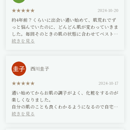
(Translated by Google)
My skin's dullness and dryness have gradually
2024-10-20
improved, and since I'm also doing skincare at
約4年前？くらいに出会い通い始めて、肌荒れでず
home, I think my skin is getting better even
っと悩んでいたのに、どんどん肌が変わっていきま
faster. Most importantly, the esthetician is very
した。毎回そのときの肌の状態に合わせてベストな
caring, so I always feel at ease entrusting my
プランを提案してくださり、お肌を整えてくれま
treatment to her. I also get a décolleté
す。とっても綺麗になって本当に出会えてよかった
treatment every time, and it's a pleasantly
です。
painful sensation. This treatment also seems to
lift my face.
今は遠方で離れてしまいましたが、今でも写真とか
西川圭子
でお肌の相談にのってくれて、どうしたらよくなる
のか親身にアドバイスくださいます。もうあすかさ
2024-10-17
んには感謝しかないです！！ありがとございます！
通い始めてからお肌の調子がよく、化粧をするのが
楽しくなりました。
(Translated by Google)
自分の肌のことも良くわかるようになるので自宅で
I first met Asuka about 4 years ago and started
のケアもしやすくなりました。
going there, and although I had always
struggled with rough skin, my skin has
(Translated by Google)