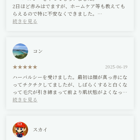
2日ほど赤みはでますが、ホームケア等も教えても
orthopedic clinics, osteopaths, and
らえるので特に不安なくできました。
chiropractors, nothing improved, and I had
毛穴もしまった感じがして良かったです
almost given up. However, after just one
session, it felt incredibly lighter.
(Translated by Google)
I had Herbal Sea done.
For the first time, I thought that continued
Redness will occur for about 2 days, but I was
コン
treatments might lead to further improvement.
given instructions on how to care for it at home,
My face also showed immediate results; after
so I was able to do it without any worries.
just one session, my skin tone brightened, and
2025-06-19
I was glad that my pores felt tighter.
my nasolabial folds became less noticeable. I
ハーバルシーを受けました。最初は顔が真っ赤にな
truly feel it's worth continuing.
ってチクチクしてましたが、しばらくすると白くな
って毛穴が引き締まって前より肌状態がよくなった
Thank you for always listening so attentively to
気がします。
my concerns.
(Translated by Google)
I received the Herbal Sea treatment. At first,
my face was red and itchy, but after a while it
スカイ
turned white, my pores tightened, and I feel