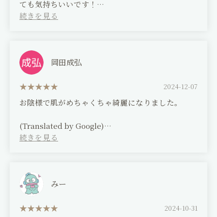
ても気持ちいいです！
また職場の方にも肌が明るくなったね！と言われる
ようになり、本当に感謝でいっぱいです！
これからもよろしくお願いします。
(Translated by Google)
岡田成弘
I always have fun chatting about all sorts of
things during my treatment. Even in the middle
2024-12-07
of winter, my treatment feels great because my
お陰様で肌がめちゃくちゃ綺麗になりました。
hands are warm!
Also, people at work have started telling me my
(Translated by Google)
skin has gotten brighter, so I'm really grateful!
Thanks to you, my skin has become so much
I look forward to working with you again.
better.
みー
2024-10-31