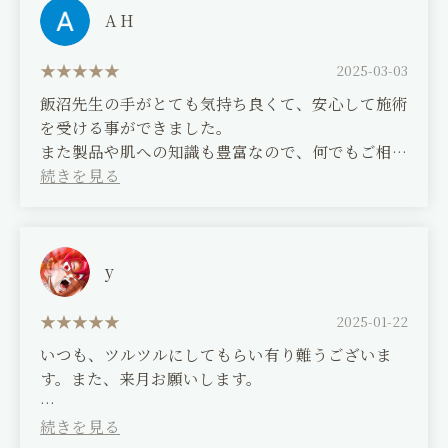
to do it at home, which is really helpful. Please
I'm a regular customer for hair removal! I'm so
A H
teach me more. I look forward to working with
happy that the hair that bothered me is gone!
you again in the future ♡
Next time, I'd like to try a facial! I want my skin
2025-03-03
to be glowing. The staff member in charge is
飯沼先生の手がとても気持ち良くて、安心して施術
very easy to talk to, so I felt at ease. This is a
を受ける事ができました。
salon I'll definitely want to keep coming back to.
また製品や肌への知識も豊富なので、何でもご相談
できるのが有り難いです。これからもよろしくお願
いします。
(Translated by Google)
Dr. Iinuma's hands felt very comfortable, and I
y
was able to receive the treatment with peace of
mind.
2025-01-22
He also has a wealth of knowledge about
いつも、ツルツルにしてもらい有り難うございま
products and skin, so I'm grateful that I can
す。また、来月お願いします。
consult him about anything. I look forward to
working with him in the future.
(Translated by Google)