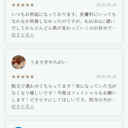
like my skin is in better condition than before.
2025-05-10
いつもお世話になっております。皮膚科にいっても
なかなか改善しなかったのですが、KAGRAに通い
だしてからどんどん肌が変わっていくのが自分でも
わかり、周りにも肌綺麗になったね。と言われるこ
とが多くなりました。安心して通えるサロンです。
家でのやり方とかもきっちりと教えてくれるのでほ
んと助かります。また色々教えてください。これか
らもよろしくお願いします♡
うますぎやろがい
(Translated by Google)
2025-05-10
Thank you for your continued support. I went to
脱毛で通わせてもらってます！気になっていた毛が
the dermatologist but it didn't improve much,
なくなり嬉しいです！今度はフェイシャルもお願い
but since I started coming to KAGRA, I can see
します！ピカピカにしてほしいです。担当の方がと
my skin changing drastically, and people
ても話やすいので、緊張もほぐれました。これから
around me often tell me that my skin has
も通いたくなるサロンです。
become clearer. This is a salon I can visit with
peace of mind. They also teach me exactly how
(Translated by Google)