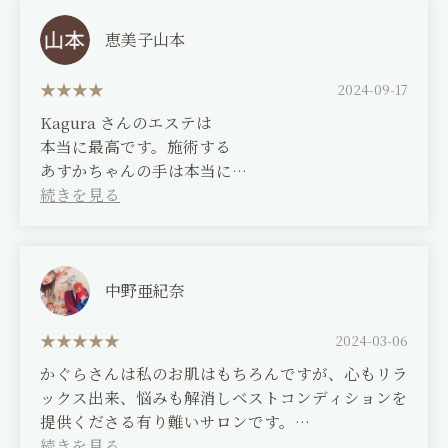
gradually changed. Each time, she suggests the
Since I started going there, my skin has been in
best plan to suit my skin's condition at that time
much better condition, and I enjoy putting on
恵美子山本
and conditions it for me. My skin has become so
makeup.
much better, I'm so glad I found her.
2024-09-17
I've also come to understand my own skin
Kagura さんのエステは
She lives far away now, but she still listens to
better, which makes home care easier.
本当に最高です。施術する
my skin concerns with photos and gives me
あすかちゃんの手は本当に
kind advice on what to do to improve it. I can't
女性の肌を整えてくれる
thank Asuka enough!! Thank you so much!
神の手って私は思っています。
こんなに気持ちが良く癒される
マッサージをしてくれるサロン
大好きなサロンです。
中野亜紀奈
(Translated by Google)
2024-03-06
Kagura's beauty salon is truly the best. I
かぐらさんは私のお肌はもちろんですが、心もリラ
believe Asuka's hands, who perform the
ックス出来、悩みも解消しベストコンディションを
treatments, are truly divine, able to condition a
提供くださる有り難いサロンです。
woman's skin. I love this salon because it
いつもお客さまファーストで親切、丁寧な施術はど