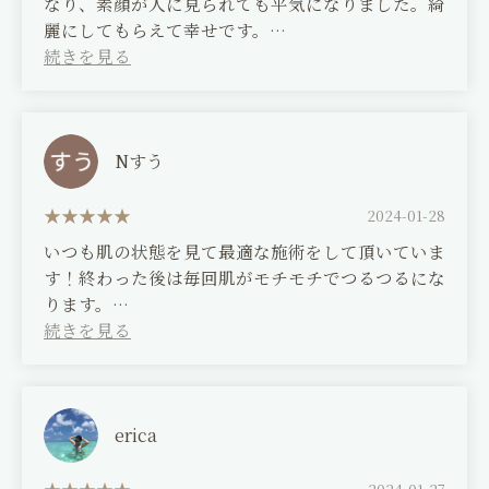
なり、素顔が人に見られても平気になりました。綺
麗にしてもらえて幸せです。
(Translated by Google)
At first, my skin was dull, but now my skin tone
has brightened and I feel comfortable having
people see my bare face. I'm so happy that I
Nすう
was able to have my skin made beautiful.
2024-01-28
いつも肌の状態を見て最適な施術をして頂いていま
す！終わった後は毎回肌がモチモチでつるつるにな
ります。
これからもずっと通い続けます。いつもお手入れあ
りがとうございます。
(Translated by Google)
They always check the condition of my skin and
erica
provide the best treatment possible! My skin
always feels soft and smooth after each