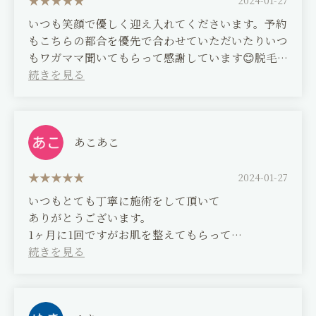
2024-01-27
treatment. I will continue to come here in the
いつも笑顔で優しく迎え入れてくださいます。予約
future. Thank you for your continued care.
もこちらの都合を優先で合わせていただいたりいつ
もワガママ聞いてもらって感謝しています😊脱毛
で利用させてもらってますが他のメニューもしてみ
たいです！
(Translated by Google)
They always greet me with a smile and
あこあこ
kindness. I'm grateful that they always
prioritize my schedule when making
2024-01-27
reservations and always accommodate my
いつもとても丁寧に施術をして頂いて
requests. I use their services for hair removal,
ありがとうございます。
but I'd like to try their other menus too!
1ヶ月に1回ですがお肌を整えてもらって
今日は久しぶりに下で肩も揉んで頂き癒されてきま
した。やはりエステをしてもらったら肌の調子が良
くなり化粧のりも違います。これからも宜しくお願
いします。