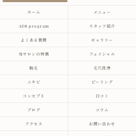
choose which one is the best, but I'm always
very satisfied.
ホーム
メニュー
I'm also looking forward to trying courses I
haven't tried yet, so I look forward to seeing you
ADS program
スタッフ紹介
there.
よくある質問
ギャラリー
当サロンの特徴
フェイシャル
脱毛
毛穴洗浄
ニキビ
ピーリング
コンセプト
口コミ
ブログ
コラム
アクセス
お問い合わせ