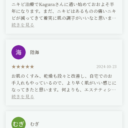
ニキビ治療でKaguraさんに通い始めておおよそ半
年になります。まだ、ニキビはあるものの痛いニキ
ビが減ってきて着実に肌の調子がいいなと思いま
す。高価ではあるものの意味ある自分への投資と思
って月2で通ってます！これからもよろしくお願い
します！
(Translated by Google)
陸海
It's been about six months since I started going
to Kagura for acne treatment. I still have
2024-10-23
pimples, but the painful ones are decreasing
お肌のくすみ、乾燥も段々と改善し、自宅でのお
and I feel like my skin is steadily improving.
手入れもやっているので、より早く肌がいい感じに
Although it's expensive, I see it as a meaningful
なってきたと思います。何よりも、エステティシャ
investment in myself, so I go twice a month! I
ンの方が、親身になって下さるので、いつもコース
look forward to continuing to receive your
は安心しておまかせしています。デコルテも毎回入
support!
れているのですが、痛気持ちいいです。これをやる
ことにより、お顔も引き上がってます。
むぎ