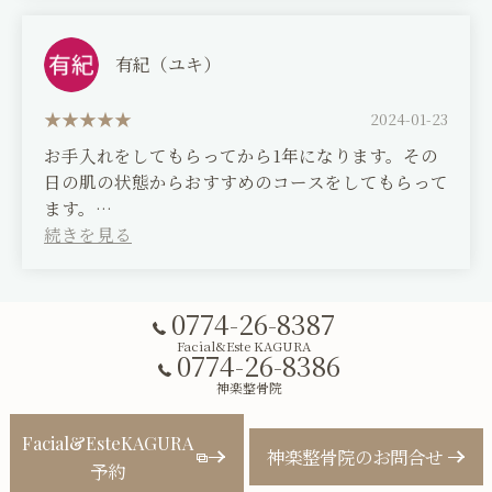
gotten better ^^
有紀（ユキ）
2024-01-23
お手入れをしてもらってから1年になります。その
日の肌の状態からおすすめのコースをしてもらって
ます。
どのコースもよかったので どれが一番いいかは選
べないんですが、毎回大満足です。
まだ未体験のコースをしてもらうのも楽しみにして
いますのでよろしくお願いします。
0774-26-8387
Facial&Este KAGURA
0774-26-8386
(Translated by Google)
神楽整骨院
It's been a year since I started receiving
treatments here. I get a recommended course
Facial&EsteKAGURA
based on the condition of my skin that day.
神楽整骨院のお問合せ
All of the courses have been great, so I can't
予約