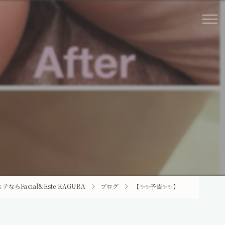
らFacial&Este KAGURA
ブログ
【✨✨予告✨✨】