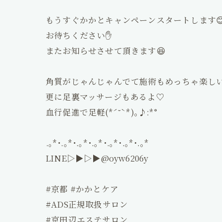
もうすぐかかとキャンペーンスタートします
お待ちください✋
またお知らせさせて頂きます😆
角質がじゃんじゃんでて施術もめっちゃ楽しい
更に足裏マッサージもあるよ♡
血行促進で足軽(*ˊ˘ˋ*)｡♪:*°
⁡⁡⁡.｡*･.｡*･.｡*･.｡*･.｡*･.｡*･.｡*
LINE▷▶︎▷▶︎@oyw6206y
#京都 #かかとケア
#ADS正規取扱サロン
#京田辺エステサロン