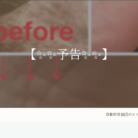
【✨✨予告✨✨】
京都府京田辺のエステな