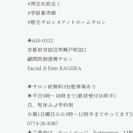
Facial&Es
#同志社前近く
#学研都市線
コンセプト
#脱毛サロン #アットホームサロン
口コミ
🌟610-0332
京都府京田辺市興戸町田2
ブログ
顧問医師提携サロン
Facial ＆Este KAGURA
コラム
🌟サロン前無料3台駐車場あり
アクセス
🌟平日9時～18時まで(最終受付16時半)
採用情報
日、祝休み🌙予約制
※第1日曜日のみ9時～12時半までやってます🙋‍♀
神楽整骨院
0774-26-8387
🌟ご予約は、ホームページ、hotpepper、LI