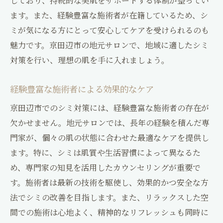
しており、持続的な美肌をサポートする体制が整ってい
サロン訪問前に知っておきたいこと
ます。また、経験豊富な施術者が在籍しているため、シ
施術後の効果を引き出すためのホームケア
ミが気になる方にとって安心してケアを受けられるのも
魅力です。京田辺市の地元サロンで、地域に適したシミ
地域密着型サロンの強みと安心感
対策を行い、理想の肌を手に入れましょう。
京田辺で叶える理想の美肌シミ対策の全貌
理想の美肌を実現するための京田辺市での
経験豊富な施術者による効果的なケア
取り組み
京田辺市でのシミ対策には、経験豊富な施術者の存在が
シミ対策の流れとその成果
欠かせません。地元サロンでは、長年の経験を積んだ専
京田辺市の施術で理想の美肌を追求
門家が、個々の肌の状態に合わせた最適なケアを提供し
美肌実現のための最新情報とトレンド
ます。特に、シミは肌質や生活習慣によって異なるた
プロフェッショナルが教える効果的なシミ
め、専門家の知見を活用したカウンセリングが重要で
ケア
す。施術者は最新の技術を駆使し、効果的かつ安全な方
これからの美肌維持に向けたアドバイス
法でシミの改善を目指します。また、リラックスした空
間での施術は心地よく、精神的なリフレッシュも同時に