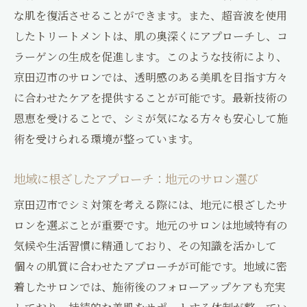
地元で手に入れる美肌の秘訣
な肌を復活させることができます。また、超音波を使用
環境に配慮したシミ対策の選び方
したトリートメントは、肌の奥深くにアプローチし、コ
京田辺の施術で実現する透明感のある肌
ラーゲンの生成を促進します。このような技術により、
透明感を引き出す施術のメカニズム
京田辺市のサロンでは、透明感のある美肌を目指す方々
京田辺市で注目される透明感アップの施術
に合わせたケアを提供することが可能です。最新技術の
施術による透明感向上とその持続性
恩恵を受けることで、シミが気になる方々も安心して施
術を受けられる環境が整っています。
日常ケアとサロン施術の組み合わせ効果
透明感アップのためのおすすめ製品
地域に根ざしたアプローチ：地元のサロン選び
実践することで得られる透明感の変化
京田辺市でシミ対策を考える際には、地元に根ざしたサ
気になるシミにアプローチする京田辺のサロン
ロンを選ぶことが重要です。地元のサロンは地域特有の
ガイド
気候や生活習慣に精通しており、その知識を活かして
京田辺市で信頼されるサロンの紹介
個々の肌質に合わせたアプローチが可能です。地域に密
サロン選びの基準と口コミ評価
着したサロンでは、施術後のフォローアップケアも充実
各サロンの施術メニューと特長