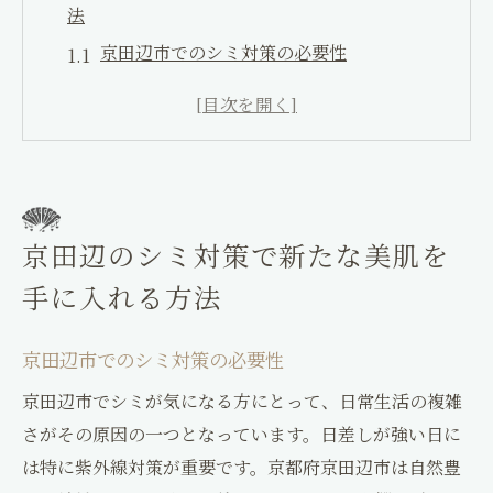
法
Facial&Este KAGURA
京田辺市でのシミ対策の必要性
〒610-0332
美肌を目指すための第一歩：京田辺市の選
京都府京田辺市興戸町田2
択
0774-26-8387
シミ対策における京田辺市の革新技術
Facial&Este KAGURA
地域に根ざしたアプローチ：地元のサロン
0774-26-8386
選び
神楽整骨院
京田辺のシミ対策で新たな美肌を
経験豊富な施術者による効果的なケア
お問い合わせはこちら
ご予約はこちら
手に入れる方法
持続可能な美肌を目指すための京田辺市で
の取り組み
京田辺市でのシミ対策の必要性
気になるシミを京田辺の最新技術で解消
京田辺市でシミが気になる方にとって、日常生活の複雑
最新技術を活用した京田辺のシミケア
さがその原因の一つとなっています。日差しが強い日に
シミのメカニズムと最新技術の関連性
は特に紫外線対策が重要です。京都府京田辺市は自然豊
京田辺市での施術例とその効果