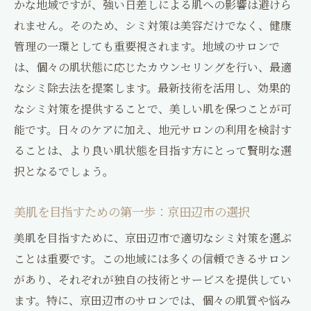
かな地域ですが、強い日差しによる肌への影響は避けら
最適なシミ除去プランの選び方
れません。そのため、シミ対策は美容だけでなく、健康
肌に優しい技術を採用したサロン
管理の一環としても重要視されます。地域のサロンで
は、個々の肌状態に応じたカウンセリングを行い、最適
実際の利用者の声：シミ対策の成果
なシミ除去法を提案します。最新技術を活用し、効果的
京田辺市で始めるシミケア効果的なアプローチ
なシミ対策を提供することで、美しい肌を保つことが可
シミケア成功へのステップバイステップガ
能です。日々のケアに加え、地元サロンの利用を検討す
イド
ることは、より良い肌状態を目指す方にとって賢明な選
京田辺市でのカスタマイズケアの魅力
択となるでしょう。
効果的なシミケアのための施術スケジュー
ル
美肌を目指すための第一歩：京田辺市の選択
肌質に応じたシミ対策の選択肢
美肌を目指すために、京田辺市で適切なシミ対策を選ぶ
定期的なケアで美肌を保つ方法
ことは重要です。この地域には多くの信頼できるサロン
シミケアの効果を最大化する生活習慣
があり、それぞれが独自の技術とサービスを提供してい
地元サロンで気になるシミを徹底ケア
ます。特に、京田辺市のサロンでは、個々の肌質や悩み