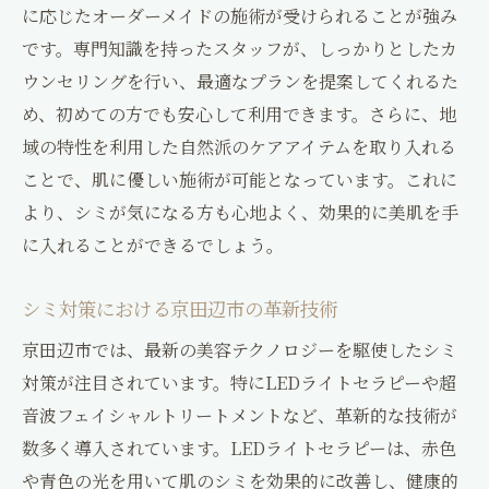
に応じたオーダーメイドの施術が受けられることが強み
京田辺市のサロンで得られるシミケアの特
です。専門知識を持ったスタッフが、しっかりとしたカ
徴
ウンセリングを行い、最適なプランを提案してくれるた
地元サロンの選び方とポイント
め、初めての方でも安心して利用できます。さらに、地
施術者とのコミュニケーションの重要性
域の特性を利用した自然派のケアアイテムを取り入れる
シミケア前後の注意点とアフターケア
ことで、肌に優しい施術が可能となっています。これに
地元サロンでのシミケア体験談
より、シミが気になる方も心地よく、効果的に美肌を手
継続的なサロン通いのメリット
に入れることができるでしょう。
美肌の鍵は京田辺でのシミ対策にあり
シミ対策における京田辺市の革新技術
美肌を手に入れるための京田辺市のシミ対
策
京田辺市では、最新の美容テクノロジーを駆使したシミ
シミと美肌への影響：専門家の見解
対策が注目されています。特にLEDライトセラピーや超
音波フェイシャルトリートメントなど、革新的な技術が
京田辺市でのシミケアがもたらす美肌効果
数多く導入されています。LEDライトセラピーは、赤色
透明感ある美肌を目指すためのステップ
や青色の光を用いて肌のシミを効果的に改善し、健康的