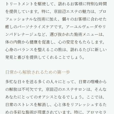
トリートメントを駆使して、訪れるお客様に特別な時間
自然の中で体験するエステの魅力
を提供しています。特に、京田辺エステの魅力は、プロ
心と体をリセットするための自然派エステ
フェッショナルな技術に加え、個々のお客様に合わせた
京田辺の自然がもたらす癒しの効果
癒しのパーソナライズケアです。アーユルヴェーダやリ
心身をリフレッシュさせるエステ体験
ンパドレナージュなど、選び抜かれた施術メニューは、
自然に囲まれた環境での究極の癒し
体の内側から健康を促進し、心の安定をもたらします。
エステで心と体を自然に委ねる
心身のバランスを整えるこの旅は、訪れるたびに新しい
京田辺エステの魅力心地よいマッサージで日々
発見と喜びを提供してくれることでしょう。
の疲れを癒す
日常から解放されるための第一歩
心地よいマッサージで癒される理由
京田辺エステのマッサージメニュー
多忙な日々を送る多くの人々にとって、日常の喧噪から
の解放は不可欠です。京田辺のエステサロンは、そんな
日常の疲れを癒す心地よいひととき
あなたにとってのオアシスとなるでしょう。ここでは、
心身を癒すための心地よい施術
日常のストレスを解消し、心と体をリフレッシュするた
疲れを癒すためのマッサージの魅力
めの多彩な施術が用意されています。特に、アロマセラ