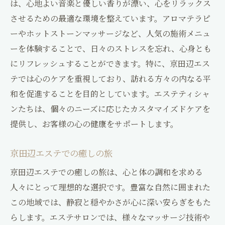
は、心地よい音楽と優しい香りが漂い、心をリラックス
心身をリフレッシュするためのリラクゼー
させるための最適な環境を整えています。アロマテラピ
ション
ーやホットストーンマッサージなど、人気の施術メニュ
ーを体験することで、日々のストレスを忘れ、心身とも
至福のひとときを味わう京田辺エステ
にリフレッシュすることができます。特に、京田辺エス
京田辺エステの人気メニュー心と体のバランス
テでは心のケアを重視しており、訪れる方々の内なる平
を整える秘訣
和を促進することを目的としています。エステティシャ
心と体のバランスを取る人気の施術
ンたちは、個々のニーズに応じたカスタマイズドケアを
京田辺エステでのおすすめメニュー
提供し、お客様の心の健康をサポートします。
バランスを整えるための秘訣
エステでの心と体の調和を追求
京田辺エステでの癒しの旅
人気メニューで得られる癒しの効果
京田辺エステでの癒しの旅は、心と体の調和を求める
心身を整えるためのエステの秘訣
人々にとって理想的な選択です。豊富な自然に囲まれた
自然に囲まれた京田辺エステで心と体をリセッ
この地域では、静寂と穏やかさが心に深い安らぎをもた
ト
らします。エステサロンでは、様々なマッサージ技術や