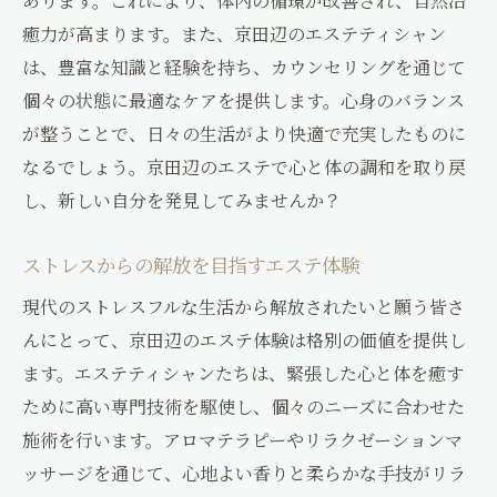
あります。これにより、体内の循環が改善され、自然治
ストレス解消のためのエステ体験
癒力が高まります。また、京田辺のエステティシャン
京田辺エステでの心温まるひととき
は、豊富な知識と経験を持ち、カウンセリングを通じて
心と体を癒すための施術の魅力
個々の状態に最適なケアを提供します。心身のバランス
心身を軽くするためのリラックス方法
が整うことで、日々の生活がより快適で充実したものに
なるでしょう。京田辺のエステで心と体の調和を取り戻
エステでストレスを解消する秘訣
し、新しい自分を発見してみませんか？
京田辺エステで日常の喧騒を忘れ贅沢な癒しを
味わう
ストレスからの解放を目指すエステ体験
日常を忘れるための贅沢なエステ体験
現代のストレスフルな生活から解放されたいと願う皆さ
京田辺エステでの非日常的な癒し
んにとって、京田辺のエステ体験は格別の価値を提供し
贅沢な時間を味わうためのエステ
ます。エステティシャンたちは、緊張した心と体を癒す
日々の喧騒を忘れさせるエステの魅力
ために高い専門技術を駆使し、個々のニーズに合わせた
心と体を贅沢に癒すための方法
施術を行います。アロマテラピーやリラクゼーションマ
エステで贅沢なひとときを楽しむ
ッサージを通じて、心地よい香りと柔らかな手技がリラ