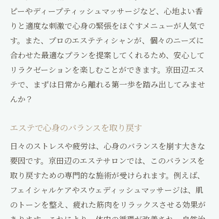
エステでの心地よい体験を提供
ピーやディープティッシュマッサージなど、心地よい香
アロマテラピーと京田辺エステの融合心身に届
りと適度な刺激で心身の緊張をほぐすメニューが人気で
けるリフレッシュ体験
す。また、プロのエステティシャンが、個々のニーズに
アロマテラピーがもたらすリフレッシュ効
合わせた最適なプランを提案してくれるため、安心して
果
リラクゼーションを楽しむことができます。京田辺エス
京田辺エステでのアロマテラピー体験
テで、まずは日常から離れる第一歩を踏み出してみませ
心身をリフレッシュさせるアロマの力
んか？
エステでアロマを取り入れるメリット
エステで心身のバランスを取り戻す
アロマテラピーとエステの相乗効果
日々のストレスや疲労は、心身のバランスを崩す大きな
リフレッシュ体験を得るためのアロマの使
要因です。京田辺のエステサロンでは、このバランスを
い方
取り戻すための専門的な施術が受けられます。例えば、
心温まる京田辺エステの施術でストレスを解消
フェイシャルケアやスウェディッシュマッサージは、肌
する方法
のトーンを整え、疲れた筋肉をリラックスさせる効果が
心温まる施術がもたらす癒し効果