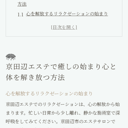
方法
Facial&Este KAGURA
心を解放するリラクゼーションの始まり
〒610-0332
京田辺エステでの癒しの旅
京都府京田辺市興戸町田2
日常から解放されるための第一歩
0774-26-8387
エステで心身のバランスを取り戻す
Facial&Este KAGURA
ストレスからの解放を目指すエステ体験
0774-26-8386
神楽整骨院
心と体に贅沢な時間を提供する方法
京田辺エステで癒しの始まり心と
お問い合わせはこちら
ご予約はこちら
究極のリラクゼーション京田辺エステで体験す
体を解き放つ方法
る贅沢なひととき
贅沢なひとときを過ごすためのエステ体験
心を解放するリラクゼーションの始まり
京田辺エステの特別なリラクゼーション
京田辺エステでのリラクゼーションは、心の解放から始
心と体を癒すための極上のひととき
まります。忙しい日常から少し離れ、静かな施術室で深
ストレス解消のための贅沢な時間の過ごし
呼吸をしてみてください。京田辺市のエステサロンで
方