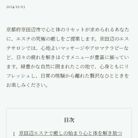
コンセプト
2024/12/03
口コミ
京都府京田辺市で心と体のリセットが求められるあなた
ブログ
に、エステの究極の癒しをご提案します。京田辺のエス
テサロンでは、心地よいマッサージやアロマテラピーな
コラム
ど、日々の疲れを解きほぐすメニューが豊富に揃ってい
ます。緑豊かな自然に囲まれたこの地で、心身ともにリ
アクセス
フレッシュし、日常の喧騒から離れた贅沢なひとときを
お楽しみください。
採用情報
神楽整骨院
目次
ギャラリー
京田辺エステで癒しの始まり心と体を解き放つ