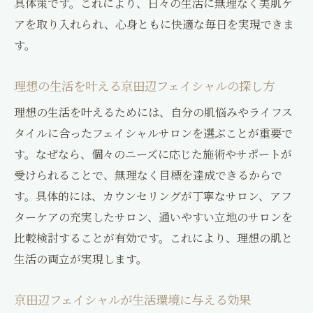
具体策です。これにより、日々の生活に無理なく美肌ケ
継続しやすい京田辺フェイシャル習慣の作
アを取り入れられ、心身ともに快適な毎日を実現できま
り方
す。
京田辺フェイシャルで理想の肌を維持する
方法
理想の生活を叶える京田辺フェイシャルの探し方
新しい美肌習慣を京田辺フェイシャルで手
理想の生活を叶えるためには、自分の肌悩みやライフス
に入れる
タイルに合ったフェイシャルサロンを選ぶことが重要で
す。なぜなら、個々のニーズに応じた施術やサポートが
受けられることで、無理なく目標を達成できるからで
す。具体的には、カウンセリングが丁寧なサロン、アフ
ターケアの充実したサロン、通いやすい立地のサロンを
比較検討することが有効です。これにより、理想の肌と
生活の両立が実現します。
京田辺フェイシャルが生活環境に与える効果