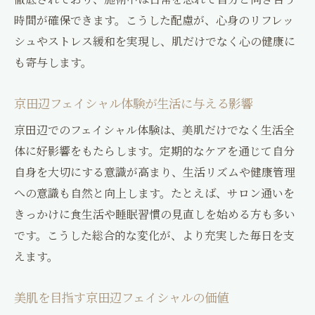
時間が確保できます。こうした配慮が、心身のリフレッ
京田辺フェイシャルで悩みに合う施術を選
シュやストレス緩和を実現し、肌だけでなく心の健康に
ぶ
も寄与します。
肌質に合わせた京田辺フェイシャルの選択
肢
京田辺フェイシャル体験が生活に与える影響
京田辺フェイシャルで自分に合うコース発
京田辺でのフェイシャル体験は、美肌だけでなく生活全
見
体に好影響をもたらします。定期的なケアを通じて自分
生活と美肌両立の秘訣を京田辺で探る
自身を大切にする意識が高まり、生活リズムや健康管理
京田辺フェイシャルと生活リズムの整え方
への意識も自然と向上します。たとえば、サロン通いを
美肌を保つための京田辺フェイシャル習慣
きっかけに食生活や睡眠習慣の見直しを始める方も多い
ライフスタイルに合う京田辺フェイシャル
です。こうした総合的な変化が、より充実した毎日を支
活用法
えます。
忙しい毎日でも続けやすい京田辺フェイシ
ャル
美肌を目指す京田辺フェイシャルの価値