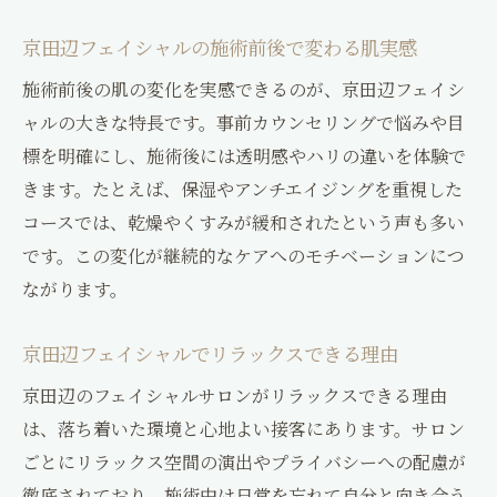
由
京田辺フェイシャルの施術前後で変わる肌実感
立地で選ぶ京田辺フェイシャルの魅力
施術前後の肌の変化を実感できるのが、京田辺フェイシ
忙しい女性に京田辺フェイシャルが人気な
ャルの大きな特長です。事前カウンセリングで悩みや目
理由
標を明確にし、施術後には透明感やハリの違いを体験で
京田辺フェイシャルで無理なく続ける秘訣
きます。たとえば、保湿やアンチエイジングを重視した
京田辺フェイシャルは仕事帰りにも最適
コースでは、乾燥やくすみが緩和されたという声も多い
通いやすさが魅力の京田辺フェイシャル案
です。この変化が継続的なケアへのモチベーションにつ
内
ながります。
肌悩み解消に役立つフェイシャルの選び方
京田辺フェイシャルで肌悩みを見極める方
京田辺フェイシャルでリラックスできる理由
法
京田辺のフェイシャルサロンがリラックスできる理由
京田辺フェイシャルのコース比較と選び方
は、落ち着いた環境と心地よい接客にあります。サロン
カウンセリング重視の京田辺フェイシャル
ごとにリラックス空間の演出やプライバシーへの配慮が
活用術
徹底されており、施術中は日常を忘れて自分と向き合う