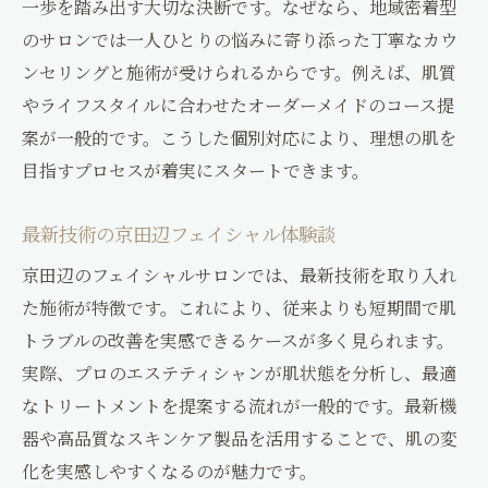
一歩を踏み出す大切な決断です。なぜなら、地域密着型
京田辺フェイシャルと生活環境のバランス
のサロンでは一人ひとりの悩みに寄り添った丁寧なカウ
術
ンセリングと施術が受けられるからです。例えば、肌質
京田辺フェイシャル選びで暮らしを快適に
やライフスタイルに合わせたオーダーメイドのコース提
理想の生活を叶える京田辺フェイシャルの
案が一般的です。こうした個別対応により、理想の肌を
探し方
目指すプロセスが着実にスタートできます。
京田辺フェイシャルが生活環境に与える効
果
最新技術の京田辺フェイシャル体験談
京田辺フェイシャルで毎日がもっと心地よ
京田辺のフェイシャルサロンでは、最新技術を取り入れ
く
た施術が特徴です。これにより、従来よりも短期間で肌
生活スタイル別の京田辺フェイシャル活用
トラブルの改善を実感できるケースが多く見られます。
法
実際、プロのエステティシャンが肌状態を分析し、最適
通いやすさ重視なら京田辺のフェイシャルがお
なトリートメントを提案する流れが一般的です。最新機
すすめ
器や高品質なスキンケア製品を活用することで、肌の変
化を実感しやすくなるのが魅力です。
京田辺フェイシャルで叶う通いやすさの理