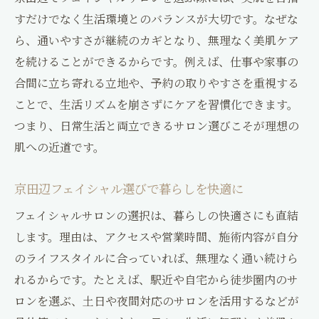
ライフスタイルに合わせた京田辺フェイシ
すだけでなく生活環境とのバランスが大切です。なぜな
ャル
ら、通いやすさが継続のカギとなり、無理なく美肌ケア
毎日の生活を支える京田辺フェイシャル選
を続けることができるからです。例えば、仕事や家事の
び
合間に立ち寄れる立地や、予約の取りやすさを重視する
ことで、生活リズムを崩さずにケアを習慣化できます。
自分に合う京田辺フェイシャルケアの見つ
つまり、日常生活と両立できるサロン選びこそが理想の
け方
肌への近道です。
京田辺フェイシャルで無理なく美肌づくり
生活に寄り添う京田辺フェイシャル提案
京田辺フェイシャル選びで暮らしを快適に
自分らしい美肌習慣を京田辺で始めよう
フェイシャルサロンの選択は、暮らしの快適さにも直結
京田辺フェイシャルで始める美肌習慣
します。理由は、アクセスや営業時間、施術内容が自分
毎日が楽しくなる京田辺フェイシャル活用
のライフスタイルに合っていれば、無理なく通い続けら
法
れるからです。たとえば、駅近や自宅から徒歩圏内のサ
自分らしい美肌ケアを京田辺フェイシャル
ロンを選ぶ、土日や夜間対応のサロンを活用するなどが
で実現