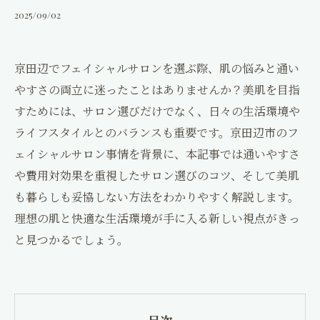
コンセプト
2025/09/02
口コミ
京田辺でフェイシャルサロンを選ぶ際、肌の悩みと通い
ブログ
やすさの両立に迷ったことはありませんか？美肌を目指
すためには、サロン選びだけでなく、日々の生活環境や
コラム
ライフスタイルとのバランスも重要です。京田辺市のフ
ェイシャルサロン事情を背景に、本記事では通いやすさ
アクセス
や費用対効果を重視したサロン選びのコツ、そして美肌
も暮らしも妥協しない方法をわかりやすく解説します。
採用情報
理想の肌と快適な生活環境が手に入る新しい視点がきっ
と見つかるでしょう。
神楽整骨院
ギャラリー