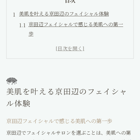
目次
美肌を叶える京田辺のフェイシャル体験
Facial&Este KAGURA
〒610-0332
京田辺フェイシャルで感じる美肌への第一
京都府京田辺市興戸町田2
歩
0774-26-8387
最新技術の京田辺フェイシャル体験談
Facial&Este KAGURA
京田辺フェイシャルの施術前後で変わる肌
0774-26-8386
実感
神楽整骨院
京田辺フェイシャルでリラックスできる理
お問い合わせはこちら
ご予約はこちら
由
美肌を叶える京田辺のフェイシャ
京田辺フェイシャル体験が生活に与える影
ル体験
響
美肌を目指す京田辺フェイシャルの価値
京田辺フェイシャルで感じる美肌への第一歩
フェイシャル選びで理想の生活環境を手に入れ
京田辺でフェイシャルサロンを選ぶことは、美肌への第
る