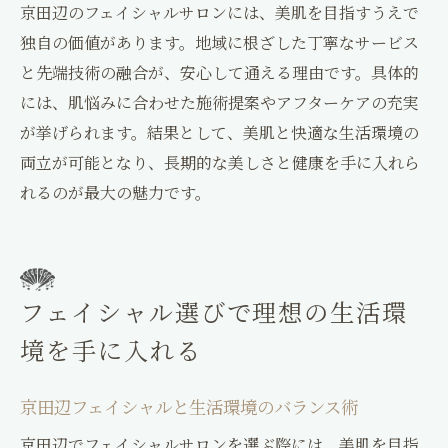
京田辺フェイシャルと生活の上手な両立術
京田辺のフェイシャルサロンには、美肌を目指すうえで
京田辺フェイシャルが叶える理想の暮らし
独自の価値があります。地域に根ざした丁寧なサービス
無理なく続ける京田辺フェイシャル活用法
と先端技術の融合が、安心して通える理由です。具体的
には、肌悩みに合わせた施術提案やアフターケアの充実
京田辺フェイシャルを無理なく続けるポイ
が挙げられます。結果として、美肌と快適な生活環境の
ント
両立が可能となり、長期的な美しさと健康を手に入れら
定期ケアで実感する京田辺フェイシャルの
れるのが最大の魅力です。
効果
京田辺フェイシャルは頻度調整が大切
自分のペースで通える京田辺フェイシャル
京田辺フェイシャルで長く美肌を保つ工夫
フェイシャル選びで理想の生活環
京田辺フェイシャルを習慣化するコツ
境を手に入れる
京田辺で見つかるライフスタイルに合うケア
京田辺フェイシャルで叶える自分らしいケ
京田辺フェイシャルと生活環境のバランス術
ア
京田辺でフェイシャルサロンを選ぶ際には、美肌を目指