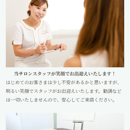
Facial&Este KAGURA
〒610-0332
京都府京田辺市興戸町田2
0774-26-8387
Facial&Este KAGURA
0774-26-8386
神楽整骨院
お問い合わせはこちら
ご予約はこちら
当サロンスタッフが笑顔でお出迎えいたします！
はじめてのお客さまは少し不安があるかと思いますが、
明るい笑顔でスタッフがお出迎えいたします。勧誘など
は一切いたしませんので、安心してご来店ください。